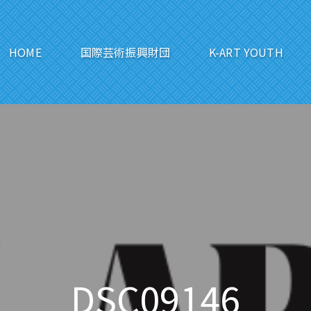
HOME
国際芸術振興財団
K-ART YOUTH
文化芸術の架け橋
DSC09146