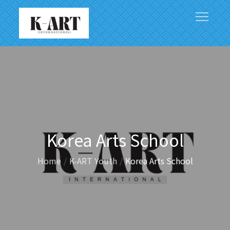
Skip
to
content
アジアと世界をつなぐ文化芸術の架け橋
Korea Arts School
Home
K-ART Youth
Korea Arts School