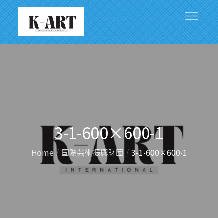
Skip
to
content
アジアと世界をつなぐ文化芸術の架け橋
3-1-600×600-1
Home
国際芸術振興財団
3-1-600×600-1