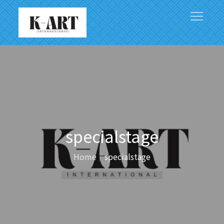
Skip
to
content
アジアと世界をつなぐ文化芸術の架け橋
specialstage
Home
specialstage