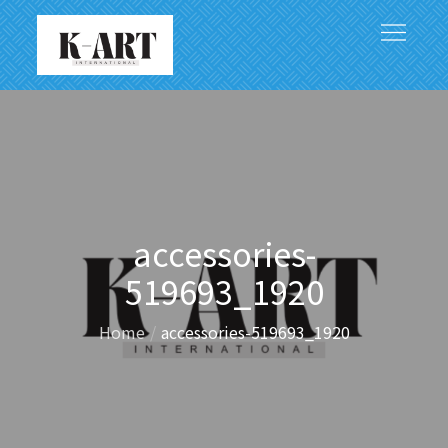
Skip
to
content
アジアと世界をつなぐ文化芸術の架け橋
accessories-
519693_1920
Home
accessories-519693_1920