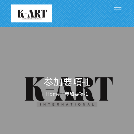
Skip
to
content
アジアと世界をつなぐ文化芸術の架け橋
参加要項-1
Home
参加要項-1